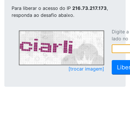
Para liberar o acesso
do IP
216.73.217.173
,
responda ao desafio abaixo.
Digite 
lado no
[trocar imagem]