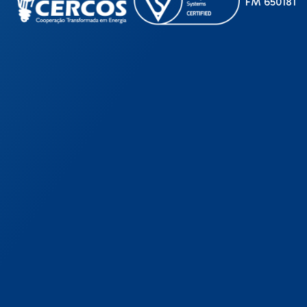
FM 650181