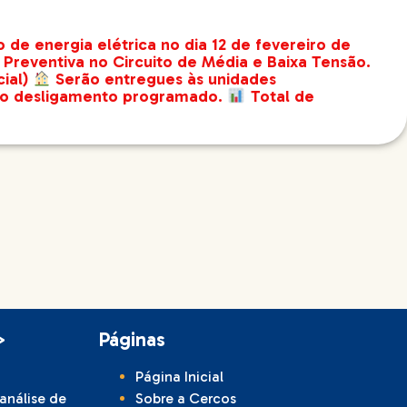
e energia elétrica no dia 12 de fevereiro de
reventiva no Circuito de Média e Baixa Tensão.
cial)
Serão entregues às unidades
e o desligamento programado.
Total de
>
Páginas
Página Inicial
 análise de
Sobre a Cercos