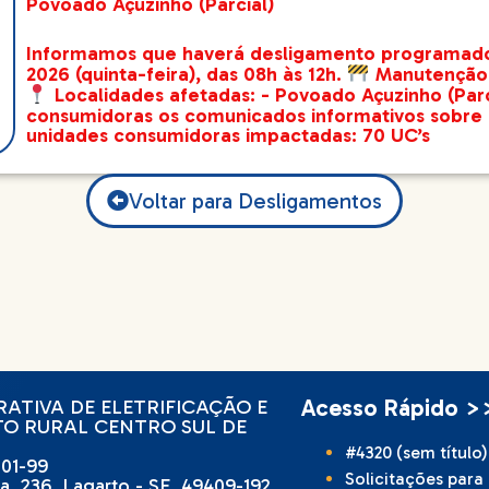
Povoado Açuzinho (Parcial)
Informamos que haverá desligamento programado d
2026 (quinta-feira), das 08h às 12h.
Manutenção P
Localidades afetadas: - Povoado Açuzinho (Par
consumidoras os comunicados informativos sobr
unidades consumidoras impactadas: 70 UC’s
Voltar para Desligamentos
Acesso Rápido >
ATIVA DE ELETRIFICAÇÃO E
O RURAL CENTRO SUL DE
#4320 (sem título)
001-99
Solicitações para
a, 236, Lagarto - SE, 49409-192