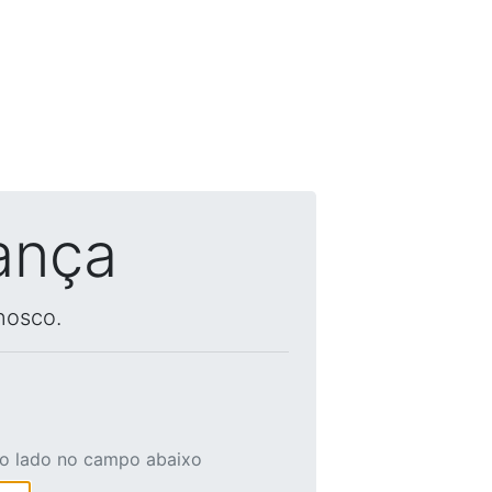
ança
nosco.
ao lado no campo abaixo