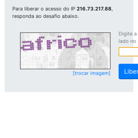
Para liberar o acesso
do IP
216.73.217.88
,
responda ao desafio abaixo.
Digite 
lado no
[trocar imagem]