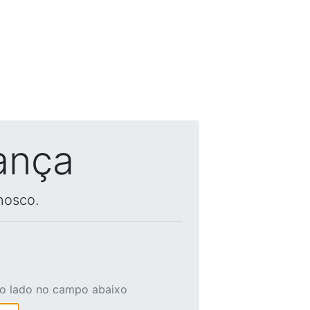
ança
nosco.
ao lado no campo abaixo