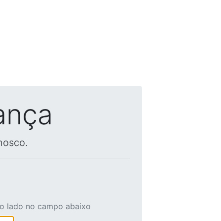
ança
nosco.
ao lado no campo abaixo