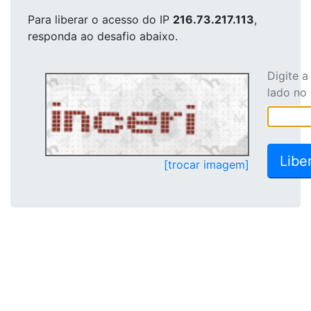
Para liberar o acesso
do IP
216.73.217.113
,
responda ao desafio abaixo.
Digite 
lado no
[trocar imagem]