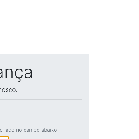
ança
nosco.
ao lado no campo abaixo