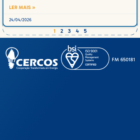
LER MAIS »
24/04/2026
1
2
3
4
5
FM 650181