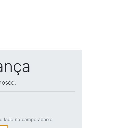
ança
nosco.
ao lado no campo abaixo