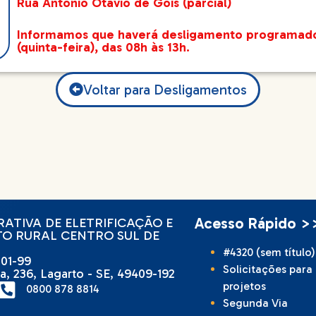
Rua Antônio Otavio de Gois (parcial)
Informamos que haverá desligamento programado d
(quinta-feira), das 08h às 13h.
Voltar para Desligamentos
Acesso Rápido >
ATIVA DE ELETRIFICAÇÃO E
O RURAL CENTRO SUL DE
#4320 (sem título)
001-99
Solicitações para
a, 236, Lagarto - SE, 49409-192
projetos
0800 878 8814
Segunda Via