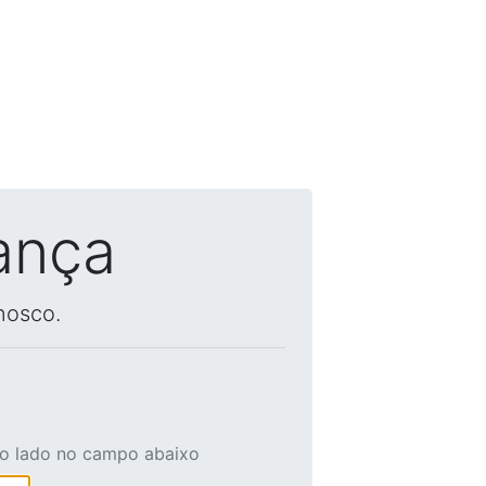
ança
nosco.
ao lado no campo abaixo